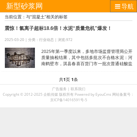
新型砂浆网
导航
当前位置：与“混凝土”相关的标签
震惊！氯离子超标18.6倍！水泥“质量危机”爆发！
2025-03-20 | 分类：行业动态 | 浏览:972
2025年第一季度以来，多地市场监督管理局公开
质量抽检结果，其中包括多批次不合格水泥：河
南鹤壁市，淇县春喜百货门市一批次普通硅酸盐
水泥P.O42.5氯离子、烧失
共
1
页
1
条
广告服务
|
联系我们
Copyright © 2012-2025 企航传媒 版权所有
Powered by EyouCms
网站备案号：
京ICP备14016591号-5